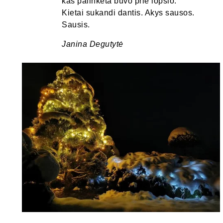
kas palinkėta buvo prie lopšio.
Kietai sukandi dantis. Akys sausos.
Sausis.
Janina Degutytė