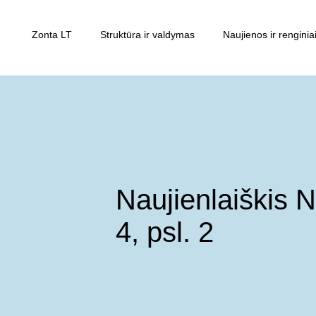
Zonta LT
Struktūra ir valdymas
Naujienos ir renginia
Naujienlaiškis N
4, psl. 2