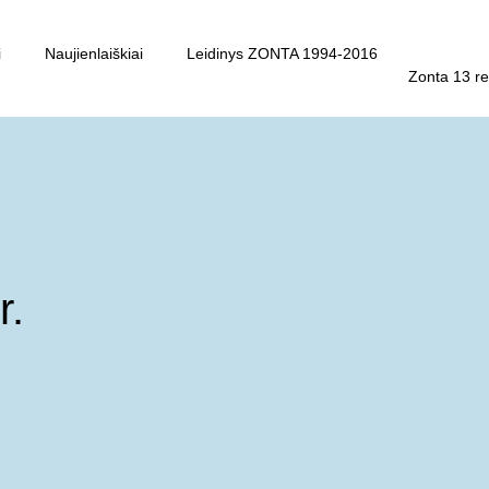
i
Naujienlaiškiai
Leidinys ZONTA 1994-2016
Zonta 13 re
r.