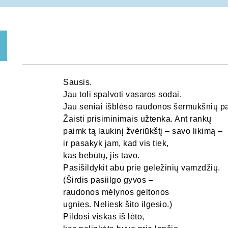
Sausis.
Jau toli spalvoti vasaros sodai.
Jau seniai išblėso raudonos šermukšnių pa
Žaisti prisiminimais užtenka. Ant rankų
paimk tą laukinį žvėriūkštį – savo likimą –
ir pasakyk jam, kad vis tiek,
kas bebūtų, jis tavo.
Pasišildykit abu prie geležinių vamzdžių.
(Širdis pasiilgo gyvos –
raudonos mėlynos geltonos
ugnies. Neliesk šito ilgesio.)
Pildosi viskas iš lėto,